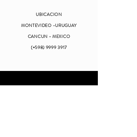
UBICACION
MONTEVIDEO -URUGUAY
CANCUN - MEXICO
(+598)
9999 3917
ABIERTO
LUNES A VIERNES
DE 09 A 18 (CDMX)
SABADO Y DOMINGO