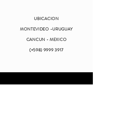
UBICACION
MONTEVIDEO -URUGUAY
CANCUN - MEXICO
(+598)
9999 3917
ABIERTO
LUNES A VIERNES
DE 09 A 18 (CDMX)
SABADO Y DOMINGO