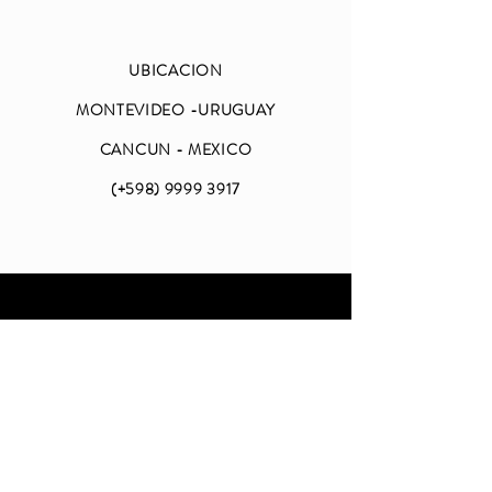
UBICACION
MONTEVIDEO -URUGUAY
CANCUN - MEXICO
(+598)
9999 3917
ABIERTO
LUNES A VIERNES
DE 09 A 18 (CDMX)
SABADO Y DOMINGO