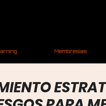
arning
Membresías
MIENTO ESTRA
IESGOS PARA M