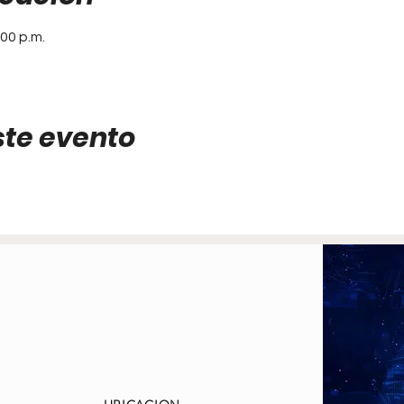
:00 p.m.
ste evento