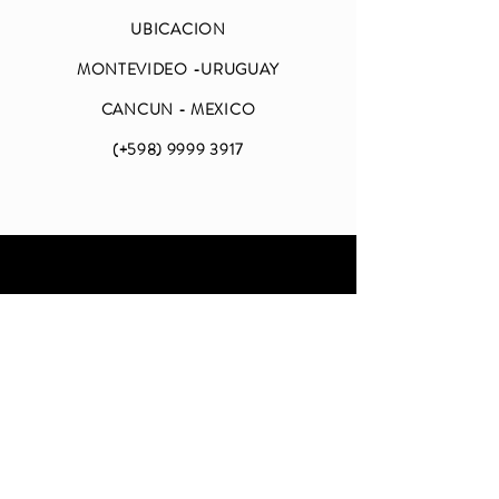
UBICACION
MONTEVIDEO -URUGUAY
CANCUN - MEXICO
(+598)
9999 3917
ABIERTO
LUNES A VIERNES
DE 09 A 18 (CDMX)
SABADO Y DOMINGO
CERRADO