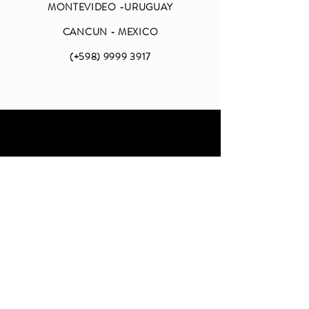
MONTEVIDEO -URUGUAY
CANCUN - MEXICO
(+598)
9999 3917
ABIERTO
LUNES A VIERNES
DE 09 A 18 (CDMX)
SABADO Y DOMINGO
CERRADO