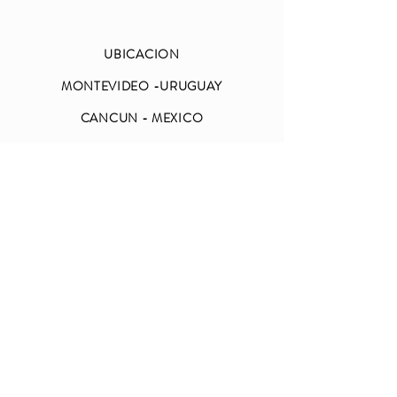
UBICACION
MONTEVIDEO -URUGUAY
CANCUN - MEXICO
(+598)
9999 3917
ABIERTO
LUNES A VIERNES
DE 09 A 18 (CDMX)
SABADO Y DOMINGO