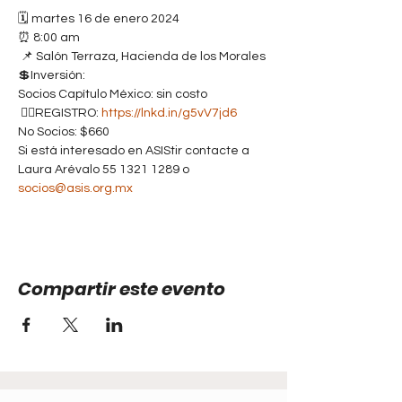
🗓️ martes 16 de enero 2024

⏰ 8:00 am

 📌 Salón Terraza, Hacienda de los Morales
💲Inversión:

Socios Capítulo México: sin costo

 ✍🏻REGISTRO: 
https://lnkd.in/g5vV7jd6
No Socios: $660 

Si está interesado en ASIStir contacte a 
Laura Arévalo 55 1321 1289 o 
socios@asis.org.mx
Compartir este evento