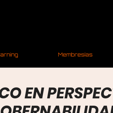
arning
Membresías
CO EN PERSPEC
OBERNABILIDA