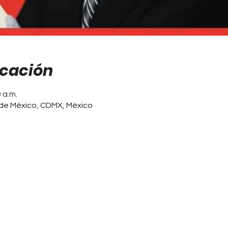
icación
0 a.m.
de México, CDMX, México