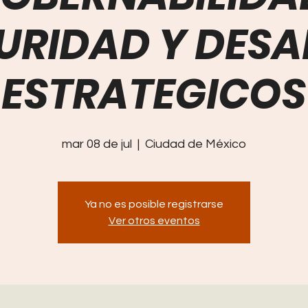
URIDAD Y DESA
ESTRATEGICOS
mar 08 de jul
  |  
Ciudad de México
Ya no es posible registrarse
Ver otros eventos