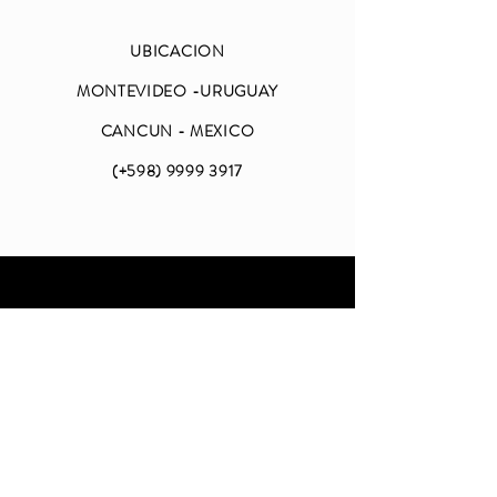
UBICACION
MONTEVIDEO -URUGUAY
CANCUN - MEXICO
(+598)
9999 3917
ABIERTO
LUNES A VIERNES
DE 09 A 18 (CDMX)
SABADO Y DOMINGO