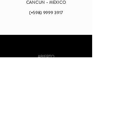
CANCUN - MEXICO
(+598)
9999 3917
ABIERTO
LUNES A VIERNES
DE 09 A 18 (CDMX)
SABADO Y DOMINGO
CERRADO