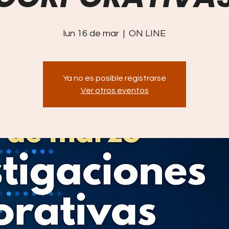
lun 16 de mar
  |  
ON LINE
Ya no es posible registrarse
Ver otros eventos