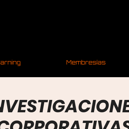
arning
Membresías
NVESTIGACION
CORPORATIVA