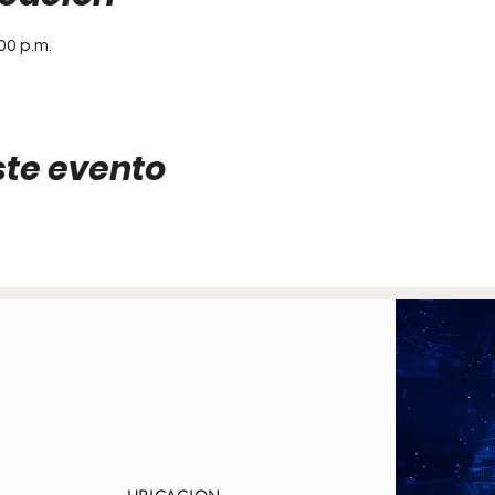
00 p.m.
ste evento