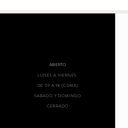
ABIERTO
LUNES A VIERNES
DE 09 A 18 (CDMX)
SABADO Y DOMINGO
CERRADO