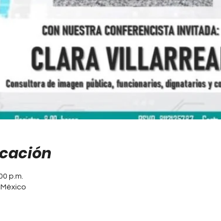
icación
00 p.m.
, México