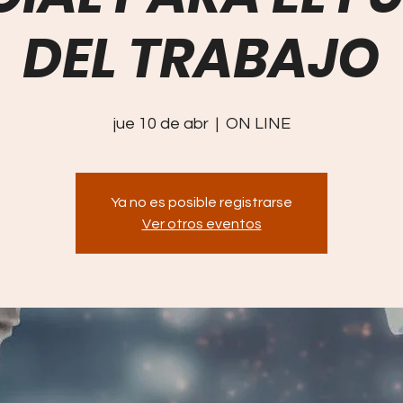
DEL TRABAJO
jue 10 de abr
  |  
ON LINE
Ya no es posible registrarse
Ver otros eventos