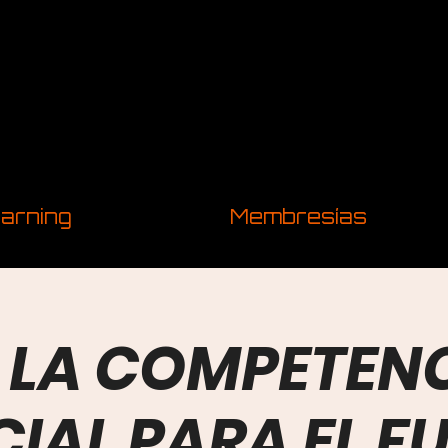
arning
Membresías
: LA COMPETEN
CIAL PARA EL F