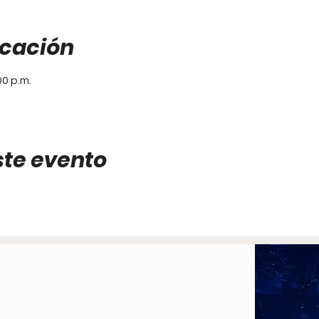
icación
00 p.m.
ste evento