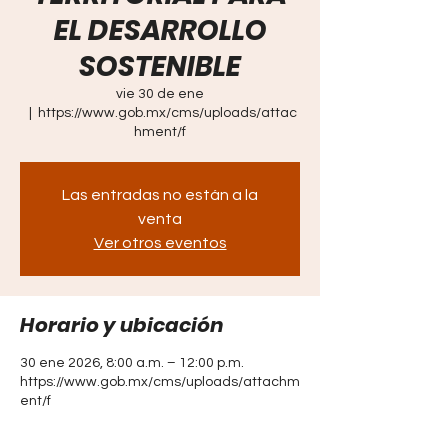
EL DESARROLLO
SOSTENIBLE
vie 30 de ene
  |  
https://www.gob.mx/cms/uploads/attac
hment/f
Las entradas no están a la
venta
Ver otros eventos
Horario y ubicación
30 ene 2026, 8:00 a.m. – 12:00 p.m.
https://www.gob.mx/cms/uploads/attachm
ent/f