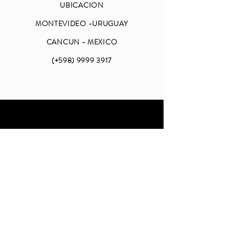
UBICACION
MONTEVIDEO -URUGUAY
CANCUN - MEXICO
(+598)
9999 3917
ABIERTO
LUNES A VIERNES
DE 09 A 18 (CDMX)
SABADO Y DOMINGO
CERRADO