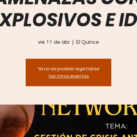
XPLOSIVOS E I
vie 11 de abr
  |  
El Quince
Ya no es posible registrarse
Ver otros eventos