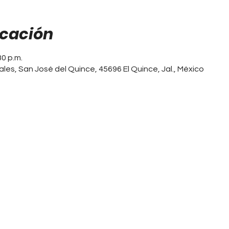
icación
30 p.m.
les, San José del Quince, 45696 El Quince, Jal., México