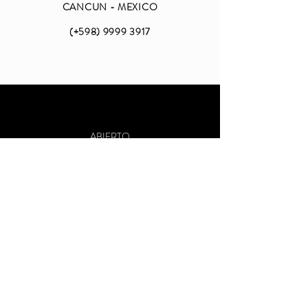
CANCUN - MEXICO
(+598)
9999 3917
ABIERTO
LUNES A VIERNES
DE 09 A 18 (CDMX)
SABADO Y DOMINGO
CERRADO