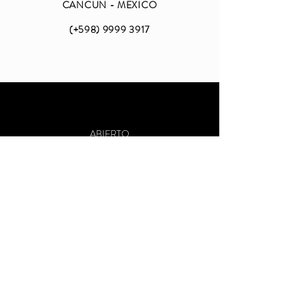
CANCUN - MEXICO
(+598)
9999 3917
ABIERTO
LUNES A VIERNES
DE 09 A 18 (CDMX)
SABADO Y DOMINGO
CERRADO