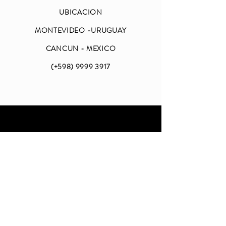
UBICACION
MONTEVIDEO -URUGUAY
CANCUN - MEXICO
(+598)
9999 3917
ABIERTO
LUNES A VIERNES
DE 09 A 18 (CDMX)
SABADO Y DOMINGO
CERRADO