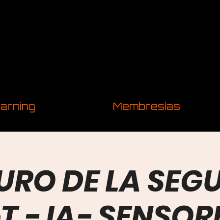
arning
Membresías
TURO DE LA SEG
oT - IA- SENSOR