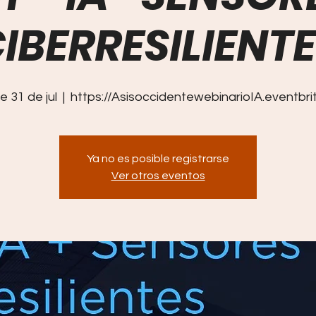
IBERRESILIENT
ue 31 de jul
  |  
https://AsisoccidentewebinarioIA.eventbri
Ya no es posible registrarse
Ver otros eventos