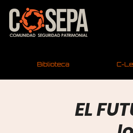
Biblioteca
C-Le
EL FU
I