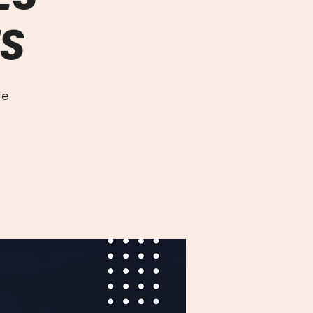
ES
te