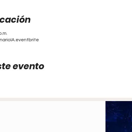
icación
p.m.
narioIA.eventbrite
ste evento