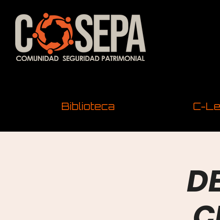
Biblioteca
C-Le
DE
C