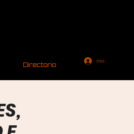
Iniciar sesión
Directorio
ES,
 E