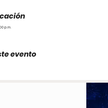
icación
00 p.m.
ste evento