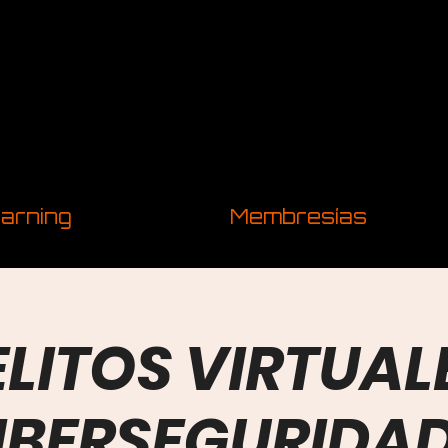
arning
Membresías
LITOS VIRTUAL
IBERSEGURIDAD