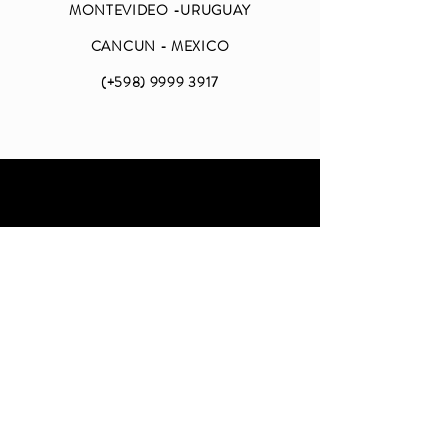
MONTEVIDEO -URUGUAY
CANCUN - MEXICO
(+598)
9999 3917
ABIERTO
LUNES A VIERNES
DE 09 A 18 (CDMX)
SABADO Y DOMINGO
CERRADO