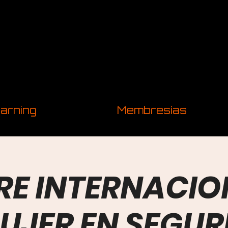
arning
Membresías
E INTERNACIO
UJER EN SEGU