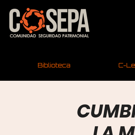
Biblioteca
C-Le
CUMBR
LA M