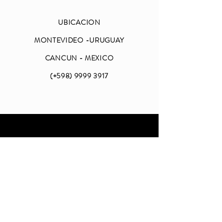
UBICACION
MONTEVIDEO -URUGUAY
CANCUN - MEXICO
(+598)
9999 3917
ABIERTO
LUNES A VIERNES
DE 09 A 18 (CDMX)
SABADO Y DOMINGO