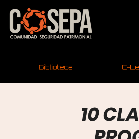
Biblioteca
C-Le
10 CL
PRO