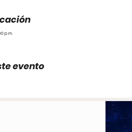
icación
00 p.m.
ste evento